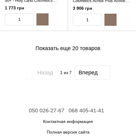
50+ - Holy Land Cosmetics
Cosmetics Acnox Plus Active
Sunbrella To Go SPF 50+, 50ml
Cream, 50ml
1 773 грн
3 906 грн
Показать еще 20 товаров
Назад
Вперед
1
из 7
050 026-27-67
068 405-41-41
Контактная информация
Полная версия сайта