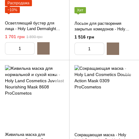
Распродажа
−10%
Хит
Осветляющий бустер для
Лосьон для растворения
лица - Holy Land Dermalight
закрытых комедонов - Holy
Illuminating Booster, 100ml
Land Cosmetics Super Lotion,
1 701 грн
1 516 грн
1 890 грн
125ml
Живильна маска для
Сокращающая маска - Holy