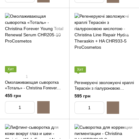
Хит
Хит
1
Омолаживающая сыворотка
Регенеруючі зволожуючі краплі
«Тоталь» - Christina Forever
Тераскін з гіалуроновою
Young Total Renewal Serum,
кислотою - Christina Line Repair
455 грн
595 грн
10ml (распив)
Hydra Theraskin + HA, 5ml
(распив)