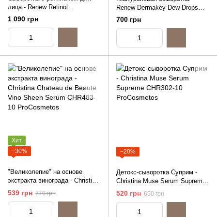
лица - Renew Retinol
Renew Dermakey Dew Drops
Rejuvenating Serum, 10ml
HA, 10ml (распив)
1 090 грн
700 грн
(распив)
Хит
−30%
−20%
"Великолепие" на основе
Детокс-сыворотка Суприм -
экстракта винограда - Christina
Christina Muse Serum Supreme,
Chateau de Beaute Vino Sheen
10ml (распив)
539 грн
520 грн
770 грн
650 грн
Serum, 10ml (распив)