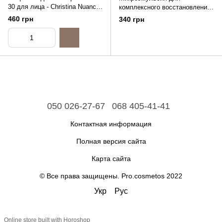
30 для лица - Christina Nuance
комплексного восстановления
Step 8 Immortelle-Infused Elixir
(шаг 4) - Christina Wish
460 грн
340 грн
Serum, 10ml (распив)
Complexion Repairing
Microemulsion, 30ml (распив)
050 026-27-67
068 405-41-41
Контактная информация
Полная версия сайта
Карта сайта
© Все права защищены. Pro.cosmetos 2022
Укр
Рус
Online store built with Horoshop