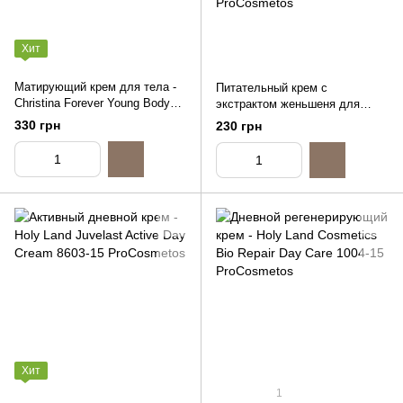
Хит
Матирующий крем для тела -
Питательный крем с
Christina Forever Young Body
экстрактом женьшеня для
Silky Matte Cream, 30ml
нормальной и
330 грн
230 грн
(распив)
комбинированной кожи -
Christina Ginseng Nourishing
Cream, 15ml (распив)
Хит
1