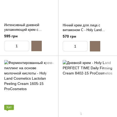
Интенсивный дневной
Нічний крем для лица с
увлажняющий крем с
витамоном С - Holy Land
витамином C - Holy Land
Cosmetics C The Success Nigth
595 грн
570 грн
Cosmetics C The Success
Cream, 15ml (распив)
Intensive Day Cream, 15ml
(распив)
Хит
1