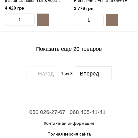
Institut Esthederm Lift&Repair
Esthederm CELLULAR WATER
ABSOLUTE SMOOTHING
GEL, 40ml
4 420 грн
2 776 грн
CREAM, 50ml
Показать еще 20 товаров
Назад
Вперед
1
из 3
050 026-27-67
068 405-41-41
Контактная информация
Полная версия сайта