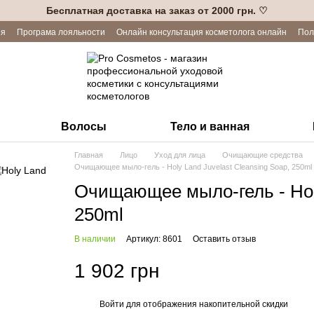
Бесплатная доставка на заказ от 2000 грн. ♡
ия
Програма лояльности
Онлайн консультация косметолога онлайн
Пол
Волосы
Тело и ванная
Главная
Лицо
Уход для лица
Очищающие средства
Очищающее мыло-гель - Holy Land Juvelast Cleansing Soap, 250ml
Очищающее мыло-гель - Holy
250ml
В наличии
Артикул: 8601
Оставить отзыв
1 902 грн
Войти
для отображения накопительной скидки
%