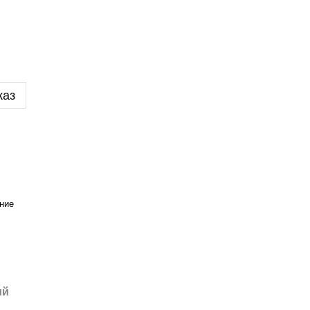
каз
ние
ий