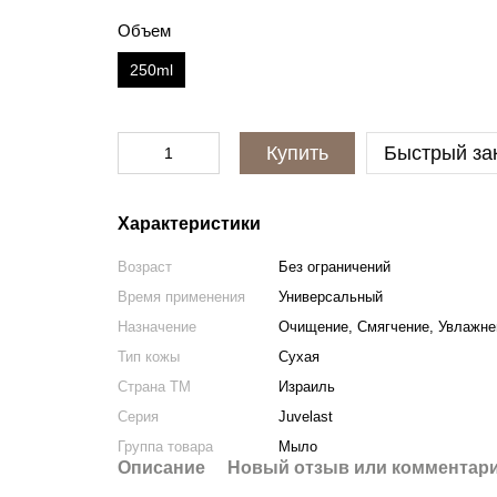
Объем
250ml
Купить
Быстрый за
Характеристики
Возраст
Без ограничений
Время применения
Универсальный
Назначение
Очищение, Смягчение, Увлажне
Тип кожы
Сухая
Страна ТМ
Израиль
Серия
Juvelast
Группа товара
Мыло
Описание
Новый отзыв или комментар