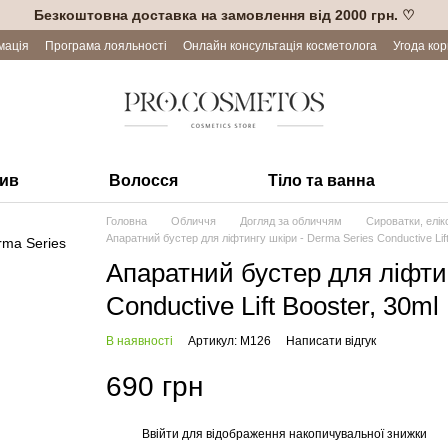
Безкоштовна доставка на замовлення від 2000 грн. ♡
мація
Програма лояльності
Онлайн консультація косметолога
Угода ко
лив
Волосся
Тіло та ванна
Головна
Обличчя
Догляд за обличчям
Сироватки, елік
Апаратний бустер для ліфтингу шкіри - Derma Series Conductive Lift
Апаратний бустер для ліфтин
Conductive Lift Booster, 30ml
В наявності
Артикул: M126
Написати відгук
690 грн
Ввійти
для відображення накопичувальної знижки
%