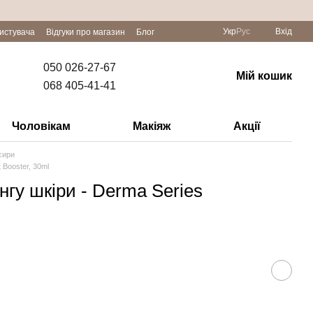
Укр
Рус
Вхід
ристувача
Відгуки про магазин
Блог
050 026-27-67
Мій кошик
068 405-41-41
Чоловікам
Макіяж
Акції
сири
 Booster, 30ml
гу шкіри - Derma Series