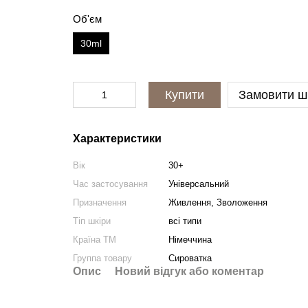
Об'єм
30ml
Купити
Замовити ш
Характеристики
Вік
30+
Час застосування
Універсальний
Призначення
Живлення, Зволоження
Тіп шкіри
всі типи
Країна ТМ
Німеччина
Группа товару
Сироватка
Опис
Новий відгук або коментар