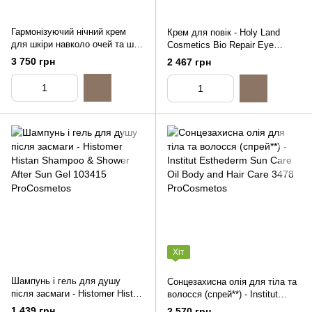
Гармонізуючий нічний крем
Крем для повік - Holy Land
для шкіри навколо очей та шиї
Cosmetics Bio Repair Eye
- Christina Unstress Harmonizing
Cream, 15ml
3 750 грн
2 467 грн
Night Cream For Eye And Neck,
30ml
Хіт
Шампунь і гель для душу
Сонцезахисна олія для тіла та
після засмаги - Histomer Histan
волосся (спрей**) - Institut
Shampoo & Shower After Sun
Esthederm Sun Care Oil Body
1 439 грн
2 570 грн