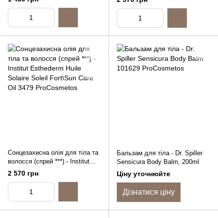
Gel
and Hair Care, 150ml
Сонцезахисна олія для тіла та
Бальзам для тіла - Dr. Spiller
волосся (спрей ***) - Institut
Sensicura Body Balm, 200ml
Esthederm Huile Solaire Soleil
2 570 грн
Ціну уточнюйте
Fort\Sun Care Oil, 150ml
Дізнатися ціну