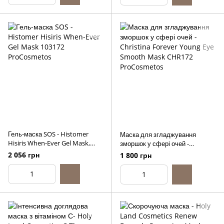
Гель-маска SOS - Histomer
Маска для згладжування
Hisiris When-Ever Gel Mask,
зморшок у сфері очей -
75ml
Christina Forever Young Eye
2 056 грн
1 800 грн
Smooth Mask, 50ml