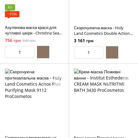
Хіт
−10%
Азуленова маска краси для
Скорочуююча маска - Holy
чутливої шкіри - Christina Sea
Land Cosmetics Double Action
Herbal Beauty Mask Azulene,
Mask, 250ml
756 грн
3 161 грн
840 грн
60ml
Скорочуюча протизапальна