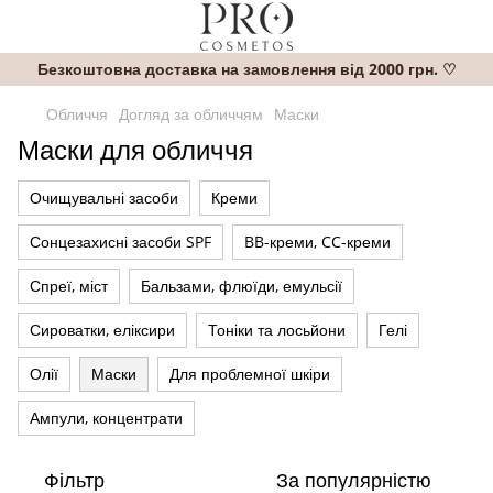
Безкоштовна доставка на замовлення від 2000 грн. ♡
Обличчя
Догляд за обличчям
Маски
Маски для обличчя
Очищувальні засоби
Креми
Сонцезахисні засоби SPF
BB-креми, CC-креми
Спреї, міст
Бальзами, флюїди, емульсії
Сироватки, еліксири
Тоніки та лосьйони
Гелі
Олії
Маски
Для проблемної шкіри
Ампули, концентрати
Фільтр
За популярністю