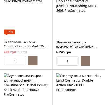
−15%
Освітлювальна маска -
Живильна маска для
Christina Illustrious Mask, 20ml
нормальної та сухої шкіри -
Holy Land Cosmetics Juvelast
638 грн
6 245 грн
750 грн
Nourishing Mask, 250ml