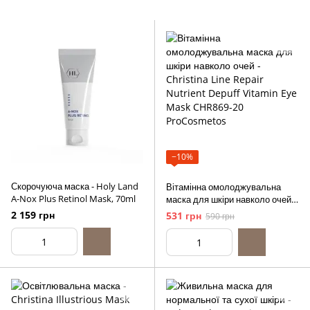
−10%
Скорочуюча маска - Holy Land
Вітамінна омолоджувальна
A-Nox Plus Retinol Mask, 70ml
маска для шкіри навколо очей -
Christina Line Repair Nutrient
2 159 грн
531 грн
590 грн
Depuff Vitamin Eye Mask, 15ml