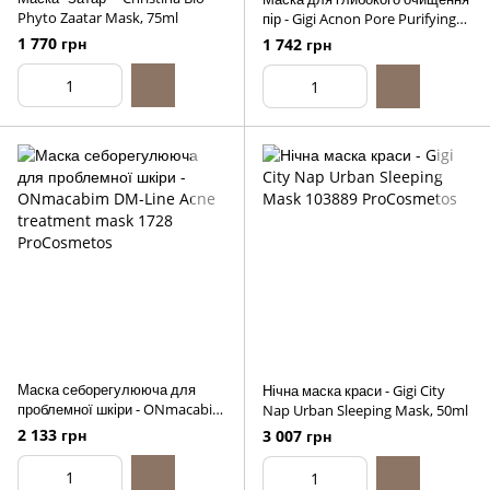
Phyto Zaatar Mask, 75ml
пір - Gigi Acnon Pore Purifying
Mask, 50ml
1 770 грн
1 742 грн
Маска себорегулююча для
Нічна маска краси - Gigi City
проблемної шкіри - ONmacabim
Nap Urban Sleeping Mask, 50ml
DM-Line Acne treatment mask,
2 133 грн
3 007 грн
50ml