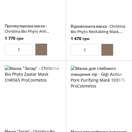
Протикуперозна маска -
Відновлююча маска - Christina
Christina Bio Phyto Anti
Bio Phyto Revitalizing Mask,
Rougeurs Mask, 75ml
75ml
1 770 грн
1 470 грн
Маска "Затар" - Christina Bio
Маска для глибокого очищення