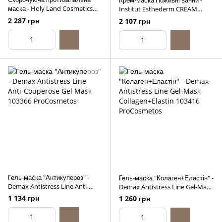
Крем-маска Поживні ванни -
маска - Holy Land Cosmetics
Institut Esthederm CREAM
Acnox Plus Purifying Mask,
MASK NUTRITIVE BATH, 75ml
2 287 грн
2 107 грн
125ml
Гель-маска "Антикупероз" -
Гель-маска "Колаген+Еластін" -
Demax Antistress Line Anti-
Demax Antistress Line Gel-Mask
Couperose Gel Mask, 200ml
Collagen+Elastin, 200ml
1 134 грн
1 260 грн