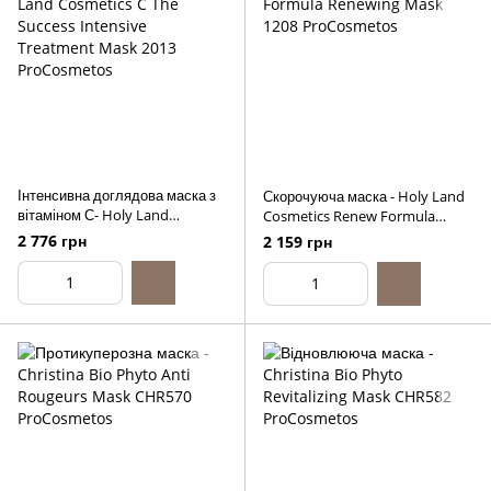
Інтенсивна доглядова маска з
Скорочуюча маска - Holy Land
вітаміном С- Holy Land
Cosmetics Renew Formula
Cosmetics C The Success
Renewing Mask, 50ml
2 776 грн
2 159 грн
Intensive Treatment Mask, 50ml