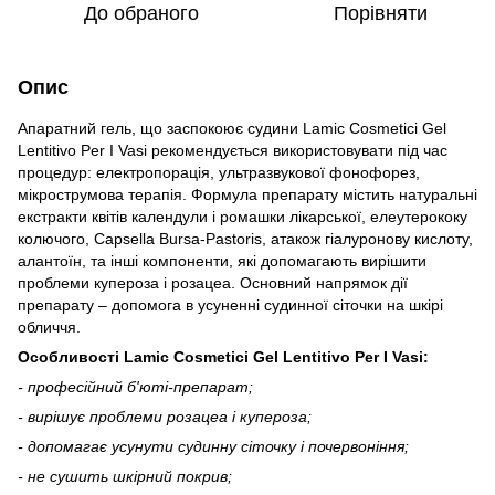
До обраного
Порівняти
Опис
Апаратний гель, що заспокоює судини Lamic Cosmetici Gel
Lentitivo Per I Vasi рекомендується використовувати під час
процедур: електропорація, ультразвукової фонофорез,
мікрострумова терапія. Формула препарату містить натуральні
екстракти квітів календули і ромашки лікарської, елеутерококу
колючого, Capsella Bursa-Pastoris, атакож гіалуронову кислоту,
алантоїн, та інші компоненти, які допомагають вирішити
проблеми купероза і розацеа. Основний напрямок дії
препарату – допомога в усуненні судинної сіточки на шкірі
обличчя.
Особливості Lamic Cosmetici Gel Lentitivo Per I Vasi:
- професійний б'юті-препарат;
- вирішує проблеми розацеа і купероза;
- допомагає усунути судинну сіточку і почервоніння;
- не сушить шкірний покрив;