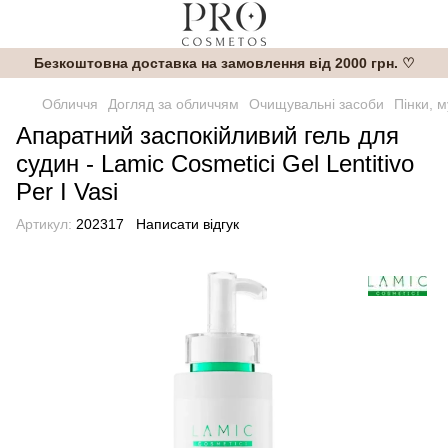
Безкоштовна доставка на замовлення від 2000 грн. ♡
Обличчя
Догляд за обличчям
Очищувальні засоби
Пінки, м
Апаратний заспокійливий гель для
судин - Lamic Cosmetici Gel Lentitivo
Per I Vasi
Артикул:
202317
Написати відгук