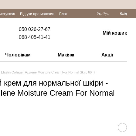
Укр
Рус
Вхід
ристувача
Відгуки про магазин
Блог
050 026-27-67
Мій кошик
068 405-41-41
Чоловікам
Макіяж
Акції
lastin Collagen Azulene Moisture Cream For Normal Skin, 60ml
 крем для нормальної шкіри -
zulene Moisture Cream For Normal