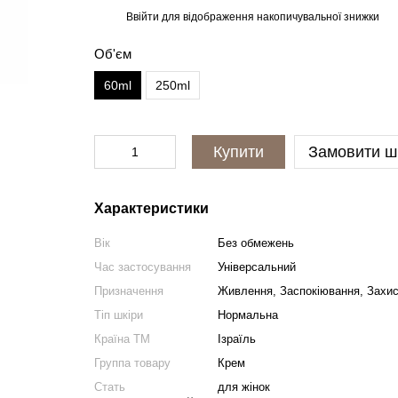
Ввійти
для відображення накопичувальної знижки
%
Об'єм
60ml
250ml
Купити
Замовити ш
Характеристики
Вік
Без обмежень
Час застосування
Універсальний
Призначення
Живлення, Заспокіювання, Захис
Тіп шкіри
Нормальна
Країна ТМ
Ізраїль
Группа товару
Крем
Cтать
для жінок