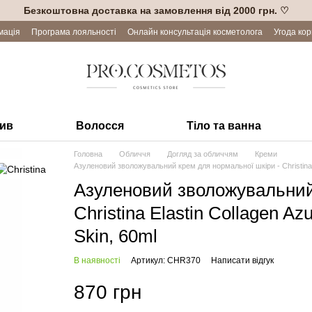
Безкоштовна доставка на замовлення від 2000 грн. ♡
мація
Програма лояльності
Онлайн консультація косметолога
Угода ко
лив
Волосся
Тіло та ванна
Головна
Обличчя
Догляд за обличчям
Креми
Азуленовий зволожувальний крем для нормальної шкіри - Christina E
Азуленовий зволожувальний
Christina Elastin Collagen A
Skin, 60ml
В наявності
Артикул: CHR370
Написати відгук
870 грн