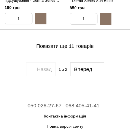
підсушування - Derma Series
- Derma Series Sun-Block
Local Sos Solution, 15ml
Emulsion SPF 50, 40ml
190 грн
850 грн
Показати ще 11 товарів
Назад
Вперед
1
з 2
050 026-27-67
068 405-41-41
Контактна інформація
Повна версія сайту