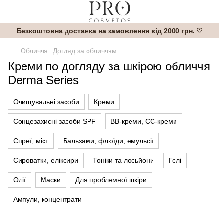
Безкоштовна доставка на замовлення від 2000 грн. ♡
Обличчя
Догляд за обличчям
Креми по догляду за шкірою обличчя
Derma Series
Очищувальні засоби
Креми
Сонцезахисні засоби SPF
BB-креми, CC-креми
Спреї, міст
Бальзами, флюїди, емульсії
Сироватки, еліксири
Тоніки та лосьйони
Гелі
Олії
Маски
Для проблемної шкіри
Ампули, концентрати