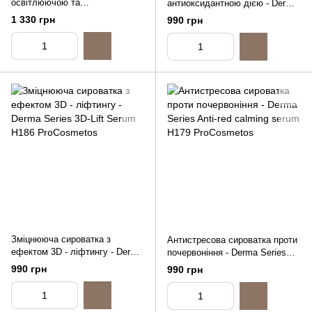
освітлюючою та
антиоксидантною дією - Derma
пом’якшувальною дією - Derma
Series Brightening Alpaflor
1 330 грн
990 грн
Series Soft balance clay mask,
Serum, 30ml
200ml
Зміцнююча сироватка з
Антистресова сироватка проти
ефектом 3D - ліфтингу - Derma
почервоніння - Derma Series
Series 3D-Lift Serum, 30ml
Anti-red calming serum, 30ml
990 грн
990 грн