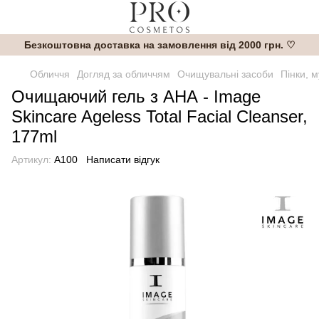
Безкоштовна доставка на замовлення від 2000 грн. ♡
Обличчя
Догляд за обличчям
Очищувальні засоби
Пінки, м
Очищаючий гель з АНА - Image
Skincare Ageless Total Facial Cleanser,
177ml
Артикул:
A100
Написати відгук