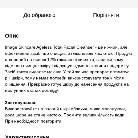
До обраного
Порівняти
Опис
Image Skincare Ageless Total Facial Cleanser - це ніжний, але
ефективний засіб, що очищає, з гліколевою кислотою. Продукт
створений на основі 12% гліколевої кислоти, завдяки чому
відмінно очищає шкіру і відлущує відмерлі клітини епідермісу.
Засіб також видаляє макіяж. У той же час препарат оптимізує
pH шкіри, тому немає потреби використовувати тонік після
очищення. Прекрасно готує шкіру до нанесення продуктів на
наступних етапах догляду.
Застосування:
Використовуйте на вологій шкірі обличчя, м'яко масажуючи,
доки шкіра не стане чистою. Промити велику кількість води.
При необхідності повторити.
Характеристики