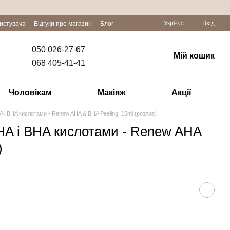
Укр
Рус
Вхід
ристувача
Відгуки про магазин
Блог
050 026-27-67
Мій кошик
068 405-41-41
Чоловікам
Макіяж
Акції
A і BHA кислотами - Renew AHA & BHA Peeling, 15ml (розлив)
AHA і BHA кислотами - Renew AHA
)