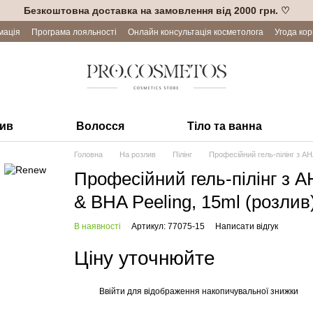
Безкоштовна доставка на замовлення від 2000 грн. ♡
мація
Програма лояльності
Онлайн консультація косметолога
Угода ко
лив
Волосся
Тіло та ванна
Головна
На розлив
Пілінг
Професійний гель-пілінг з AH
Професійний гель-пілінг з 
& BHA Peeling, 15ml (розлив
В наявності
Артикул: 77075-15
Написати відгук
Ціну уточнюйте
Ввійти
для відображення накопичувальної знижки
%