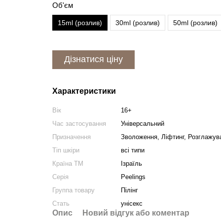
Об'єм
15ml (розлив)
30ml (розлив)
50ml (розлив)
Дізнатися ціну
Характеристики
Вік
16+
Час застосування
Універсальний
Призначення
Зволоження, Ліфтинг, Розглажув
Тіп шкіри
всі типи
Країна ТМ
Ізраїль
Серія
Peelings
Группа товару
Пілінг
Cтать
унісекс
Опис
Новий відгук або коментар