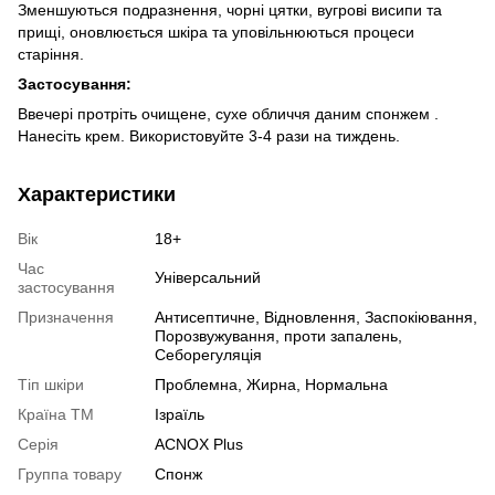
Зменшуються подразнення, чорні цятки, вугрові висипи та
прищі, оновлюється шкіра та уповільнюються процеси
старіння.
Застосування:
Ввечері протріть очищене, сухе обличчя даним спонжем .
Нанесіть крем. Використовуйте 3-4 рази на тиждень.
Характеристики
Вік
18+
Час
Універсальний
застосування
Призначення
Антисептичне, Відновлення, Заспокіювання,
Порозвужування, проти запалень,
Себорегуляція
Тіп шкіри
Проблемна, Жирна, Нормальна
Країна ТМ
Ізраїль
Серія
ACNOX Plus
Группа товару
Спонж