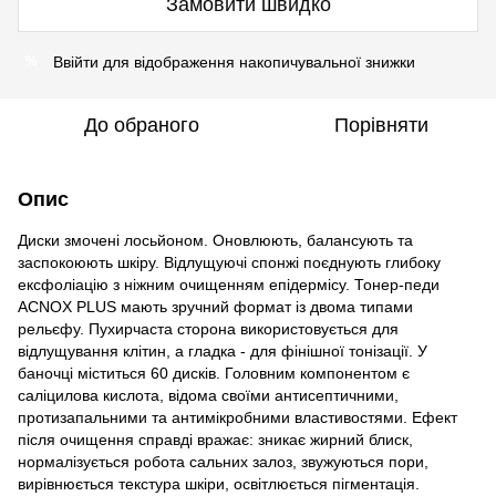
Замовити швидко
Ввійти
для відображення накопичувальної знижки
%
До обраного
Порівняти
Опис
Диски змочені лосьйоном. Оновлюють, балансують та
заспокоюють шкіру. Відлущуючі спонжі поєднують глибоку
ексфоліацію з ніжним очищенням епідермісу. Тонер-педи
ACNOX PLUS мають зручний формат із двома типами
рельєфу. Пухирчаста сторона використовується для
відлущування клітин, а гладка - для фінішної тонізації. У
баночці міститься 60 дисків. Головним компонентом є
саліцилова кислота, відома своїми антисептичними,
протизапальними та антимікробними властивостями. Ефект
після очищення справді вражає: зникає жирний блиск,
нормалізується робота сальних залоз, звужуються пори,
вирівнюється текстура шкіри, освітлюється пігментація.