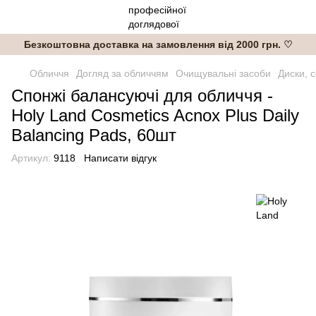
Безкоштовна доставка на замовлення від 2000 грн. ♡
Обличчя
Догляд за обличчям
Очищувальні засоби
Диски, 
Спонжі балансуючі для обличчя -
Holy Land Cosmetics Acnox Plus Daily
Balancing Pads, 60шт
Артикул:
9118
Написати відгук