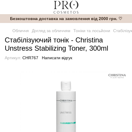
Безкоштовна доставка на замовлення від 2000 грн. ♡
Обличчя
Догляд за обличчям
Тоніки та лосьйони
Стабілізую
Стабілізуючий тонік - Christina
Unstress Stabilizing Toner, 300ml
Артикул:
CHR767
Написати відгук