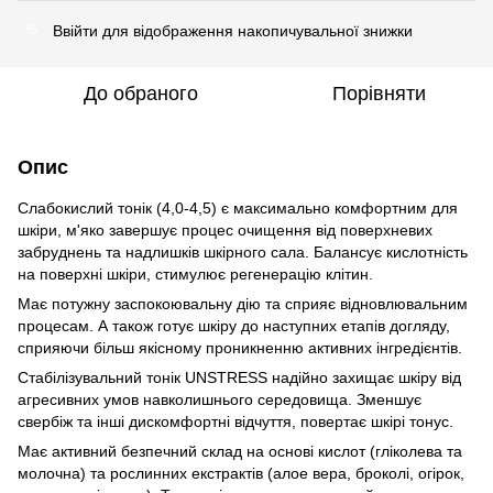
Ввійти
для відображення накопичувальної знижки
%
До обраного
Порівняти
Опис
Слабокислий тонік (4,0-4,5) є максимально комфортним для
шкіри, м'яко завершує процес очищення від поверхневих
забруднень та надлишків шкірного сала. Балансує кислотність
на поверхні шкіри, стимулює регенерацію клітин.
Має потужну заспокоювальну дію та сприяє відновлювальним
процесам. А також готує шкіру до наступних етапів догляду,
сприяючи більш якісному проникненню активних інгредієнтів.
Стабілізувальний тонік UNSTRESS надійно захищає шкіру від
агресивних умов навколишнього середовища. Зменшує
свербіж та інші дискомфортні відчуття, повертає шкірі тонус.
Має активний безпечний склад на основі кислот (гліколева та
молочна) та рослинних екстрактів (алое вера, броколі, огірок,