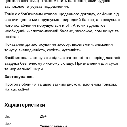
центела азіатська). Також містить пантенол, який чудово
заспокоює та усуває подразнення.
Тонік є обов’язковим етапом щоденного догляду, оскільки під
час очищення ми порушуємо природний бар'єр, а в результаті
його ослаблення порушується й pH. А тонік відновлює
необхідний кислотно-лужний баланс, зволожує, пом'якшує та
освіжає.
Показання до застосування засобу: вікові зміни, зниження
тонусу, зневодненість, сухість, чутливість.
Засіб можна застосувати під час вагітності та в період лактації
завдяки безпечному якісному складу. Призначений для сухої
та нормальної шкіри.
Застосування:
Протріть обличчя та шию ватним диском, змоченим тоніком.
Не змивайте!
Характеристики
Вік
25+
Час
Універсальний