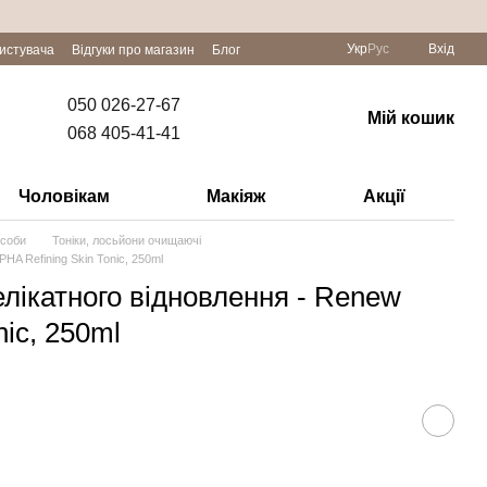
Укр
Рус
Вхід
ристувача
Відгуки про магазин
Блог
050 026-27-67
Мій кошик
068 405-41-41
Чоловікам
Макіяж
Акції
асоби
Тоніки, лосьйони очищаючі
HA Refining Skin Tonic, 250ml
елікатного відновлення - Renew
nic, 250ml