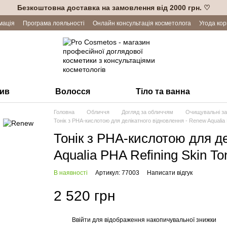
Безкоштовна доставка на замовлення від 2000 грн. ♡
мація
Програма лояльності
Онлайн консультація косметолога
Угода ко
лив
Волосся
Тіло та ванна
Головна
Обличчя
Догляд за обличчям
Очищувальні з
Тонік з РНА-кислотою для делікатного відновлення - Renew Aqualia P
Тонік з РНА-кислотою для д
Aqualia PHA Refining Skin To
В наявності
Артикул: 77003
Написати відгук
2 520 грн
Ввійти
для відображення накопичувальної знижки
%