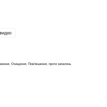
видко
оження, Очищення, Пом'якшення, проти запалень