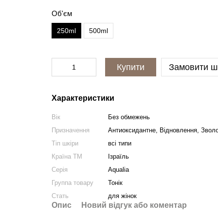
Об'єм
250ml
500ml
Купити
Замовити ш
Характеристики
Вік
Без обмежень
Призначення
Антиоксидантне, Відновлення, Звол
Тіп шкіри
всі типи
Країна ТМ
Ізраїль
Серія
Aqualia
Группа товару
Тонік
Cтать
для жінок
Опис
Новий відгук або коментар