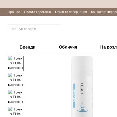
Перейти до основного контенту
Про нас
Оплата і доставка
Обмін та повернення
Контактна інфор
Бренди
Обличчя
На роз