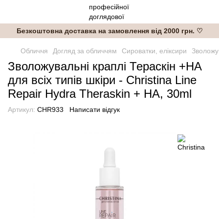
Безкоштовна доставка на замовлення від 2000 грн. ♡
Обличчя
Догляд за обличчям
Сироватки, еліксири
Зволожув
Зволожувальні краплі Тераскін +НА
для всіх типів шкіри - Christina Line
Repair Hydra Theraskin + HA, 30ml
Артикул:
CHR933
Написати відгук