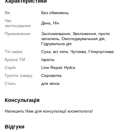
Характеристики
Вік
Без обмежень
Час
День, Ніч
застосування
Призначення
Заспокіювання, Зволоження, проти
запалень, Омолоджувальная дія,
Гідрувальна дія
Тіп шкіри
Суха, всі типи, Чутлива, Гіперчутлива
Країна ТМ
Ізраїль
Серія
Line Repair Hydra
Группа товару
Сироватка
Cтать
для жінок
Консультація
Напишить Нам для консультації косметолога!
Відгуки