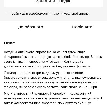
Замовити швидко
Ввійти
для відображення накопичувальної знижки
%
До обраного
Порівняти
Опис
Потужна антивікова сироватка на основі трьох видів
гіалуронової кислоти, легенда та всесвітній бестселер. За роки
свого існування сироватка «Тераскін» багато разів
удосконалювалася, щоб досягти бездоганної формули.
У складі — не лише три види гіалуронової кислоти
(низькомолекулярна, високомолекулярна та інкапсульована в
наносоми), а й компоненти натурального зволожувального
фактора, які забезпечують довготривале зволоження шкіри.
Містить унікальний комплекс Hygroplex — фізіологічний
зволожувач, аналог вологоутримувальній системі епідермісу. А
також комплекс Wrinkle smoother, який суттєво зменшує