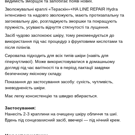
видимість зморщок та запобігає появі нових.
Зволожувальні краплі «Тераскін»+НА LINE REPAIR Hydra
інтенсивно та надовго зволожують, мають протизапальну та
загоювальну дію, розгладжують зморшки та покращують
пружність, усувають відчуття стягнутості та лущення.
Засіб чудово заспокоює шкіру, тому рекомендується до
використання під час процедур з фруктовими кислотами та
після пілінгів.
Сироватка підходить для всіх типів шкіри (навіть для
гіперчутливої). Може використовуватися в домашньому
догляді під час вагітності та в період лактації завдяки
безпечному якісному складу.
Показання до застосування засобу: сухість, чутливість,
зневодненість шкіри.
Має легку консистенцію та швидко вбирається.
Застосування:
Нанесіть 2-3 краплини на очищену шкіру обличчя та шиї.
Вдень під сонцезахисний засіб, ввечері — під нічний крем.